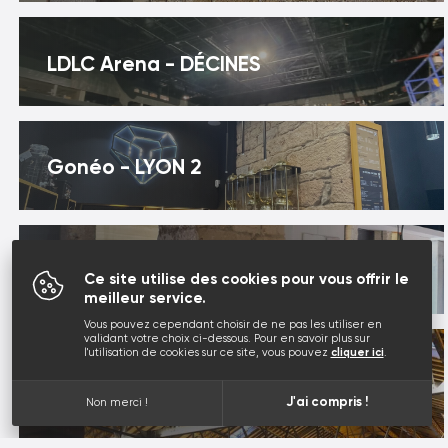
LDLC Arena - DÉCINES
Gonéo - LYON 2
Promod - NIMES
Ce site utilise des cookies pour vous offrir le
meilleur service.
Vous pouvez cependant choisir de ne pas les utiliser en
validant votre choix ci-dessous. Pour en savoir plus sur
l'utilisation de cookies sur ce site, vous pouvez
cliquer ici
.
Village Antiquaires - ISLE SUR
SORGUES
J'ai compris !
Non merci !