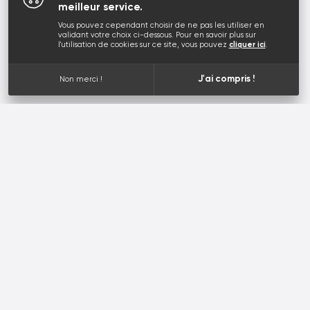
meilleur service.
Vous pouvez cependant choisir de ne pas les utiliser en
validant votre choix ci-dessous. Pour en savoir plus sur
l'utilisation de cookies sur ce site, vous pouvez
cliquer ici
.
J'ai compris !
Non merci !