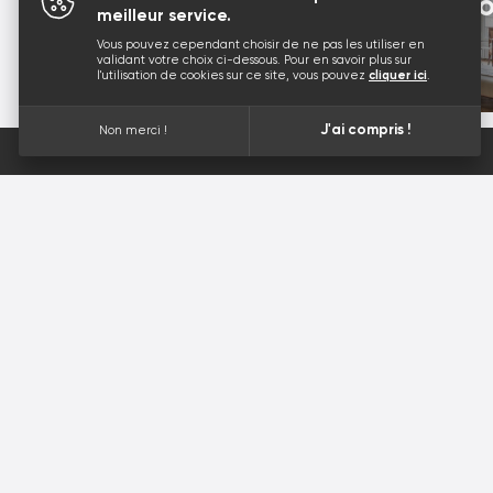
Rénovatio
meilleur service.
LYON 2
Vous pouvez cependant choisir de ne pas les utiliser en
validant votre choix ci-dessous. Pour en savoir plus sur
l'utilisation de cookies sur ce site, vous pouvez
cliquer ici
.
J'ai compris !
Non merci !
PLANÈTE SABLAGE DÉCINES
215 bis, avenue Franklin Roosevelt
69150 DÉCINES-CHARPIEU
04 78 26 40 90
Plan d'accès
Planète sablage © 2026
.
Site web par sercopointwe