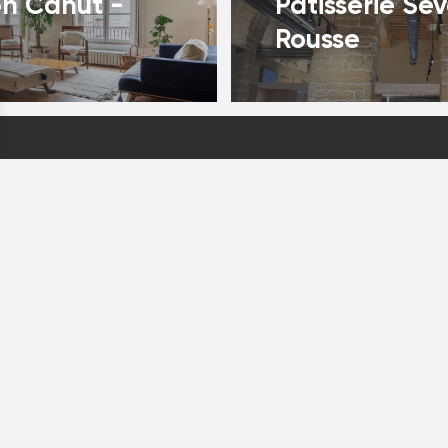
n Canut -
Patisserie Sev
Rousse
PLANÈTE SABLAGE LYON
10 rue Tourret
69001 Lyon
04 78 26 40 90
Plan d'accès
b
.
Mentions légales
Plan du site