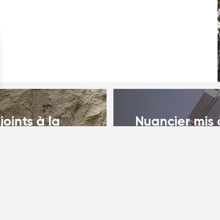
joints à la
Nuancier mis à
arentes.
que vous puiss
 ou en
vos joints.