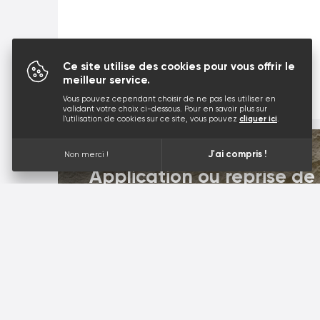
Ce site utilise des cookies pour vous offrir le
meilleur service.
Vous pouvez cependant choisir de ne pas les utiliser en
validant votre choix ci-dessous. Pour en savoir plus sur
l'utilisation de cookies sur ce site, vous pouvez
cliquer ici
.
J'ai compris !
Non merci !
Application ou reprise de 
chaux sur les pierres app
Traitement en profondeur
surface.