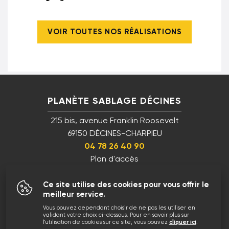
VOIR TOUTES NOS RÉALISATIONS
PLANÈTE SABLAGE DÉCINES
215 bis, avenue Franklin Roosevelt
69150 DÉCINES-CHARPIEU
04 78 26 40 90
Plan d'accès
PLANÈTE SABLAGE LYON
Ce site utilise des cookies pour vous offrir le
10 rue Tourret
meilleur service.
69001 Lyon
Vous pouvez cependant choisir de ne pas les utiliser en
validant votre choix ci-dessous. Pour en savoir plus sur
04 78 26 40 90
l'utilisation de cookies sur ce site, vous pouvez
cliquer ici
.