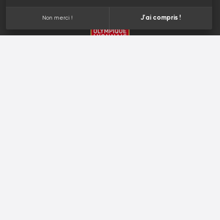
Plan d'accès
EN PARTENARIAT AVEC
J'ai compris !
Non merci !
Planète sablage © 2026
.
Site web par sercopointweb
.
Mentions légales
Plan du site
Protection des données
Utilisation des cookies